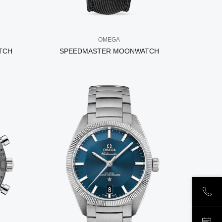
OMEGA
TCH
SPEEDMASTER MOONWATCH
ПОЗ