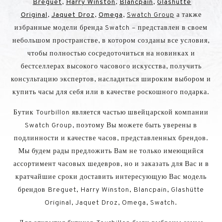
Breguet
,
Harry Winston
,
Blancpain
,
Glashütte
Original
,
Jaquet Droz
,
Omega
,
Swatch Group
а также
избранные модели бренда Swatch – представлен в своем
небольшом пространстве, в котором созданы все условия,
чтобы полностью сосредоточиться на новинках и
бестселлерах высокого часового искусства, получить
консультацию экспертов, насладиться широким выбором и
купить часы для себя или в качестве роскошного подарка.
Бутик Tourbillon является частью швейцарской компании
Swatch Group, поэтому Вы можете быть уверены в
подлинности и качестве часов, представленных брендов.
Мы будем рады предложить Вам не только имеющийся
ассортимент часовых шедевров, но и заказать для Вас и в
кратчайшие сроки доставить интересующую Вас модель
брендов Breguet, Harry Winston, Blancpain, Glashütte
Original, Jaquet Droz, Omega, Swatch.