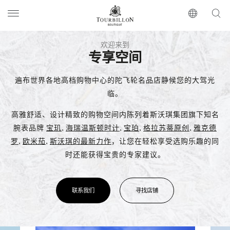
Tourbillon Boutique
https://www.tourbillon.com/zh-hant
欢迎来到
专享空间
遍布世界各地高档购物中心的陀飞轮名品店静候您的大驾光
临。
高雅舒适、设计精致的购物空间内陈列着斯沃琪集团旗下知名
腕表品牌
宝玑
,
海瑞温斯顿时计
,
宝珀
,
格拉苏蒂原创
,
雅克德
罗
,
欧米茄
,
斯沃琪的最新力作
，让您在轻松享受选购乐趣的同
时还能获得宝贵的专家建议。
联系我们
寻找店铺