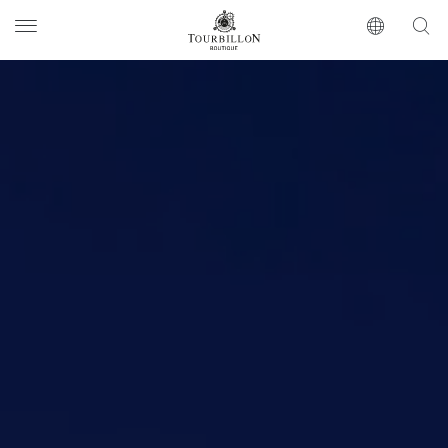
Tourbillon Boutique
www.tourbillon.com/modules/custom/front/tb_layout/assets/images/lo
https://www.tourbillon.com/zh-hant
蒙特勒 Tourbillon Boutique
www.tourbillon.com/sites/default/files/sty
Tourbillon Montreux
Fairmont Le Montreux Palace
Avenue Claude Nobs 2
1820 Montreux
Suisse
46.43830108642578
6.907110214233398
Manager
Tourbillon