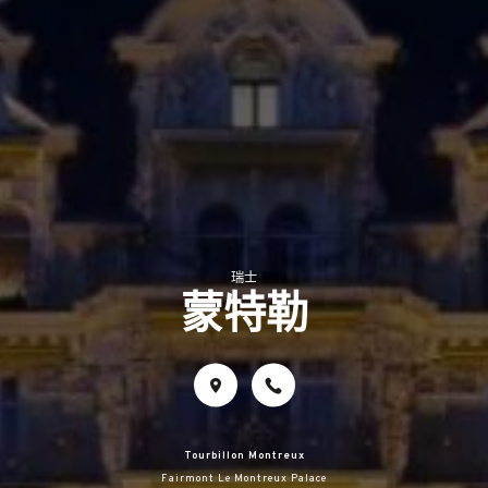
瑞士
蒙特勒
Tourbillon Montreux
Fairmont Le Montreux Palace