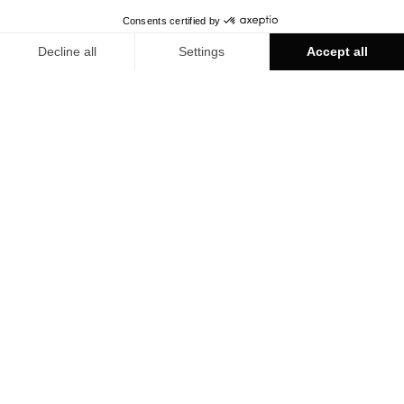
TOURBILLON 蒙特勒
公司简介
与众不同的精选腕表、热情友好的迎宾服务以及严谨深入的专
家建议都将为您带来无与伦比的购物享受。蒙特勒的文化与生
活艺术享誉国际，人们无不为其低调的高雅与魅力所折服。富
丽堂皇的宫殿闪烁着耀眼的光芒、安宁静谧的日内瓦湖被群山
环绕，优美动听的音乐不时奏响生命的乐章，这里将会成为您
毕生难忘的目的地。
瑞士陀飞轮名表店为您提供来自
宝玑
、
宝珀
、
格拉苏蒂原创
、
雅克德罗
、
欧米茄
和
斯沃琪
的最新时计。