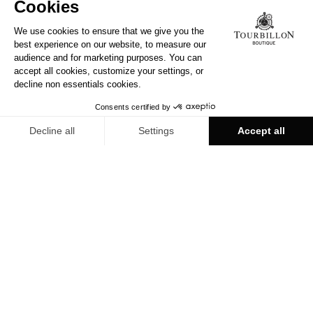
TOURBILLON МОНТРЁ
О СЕТИ TOURBILLON
Известный во всем мире своей культурой и искусством
жить, Монтрё соблазнит Вас своей элегантностью и
скромным обаянием. Дворцы соперничают в своем
блеске, в Женевском озере отражаются исполненные
спокойствия и безмятежности окружающие горы, и