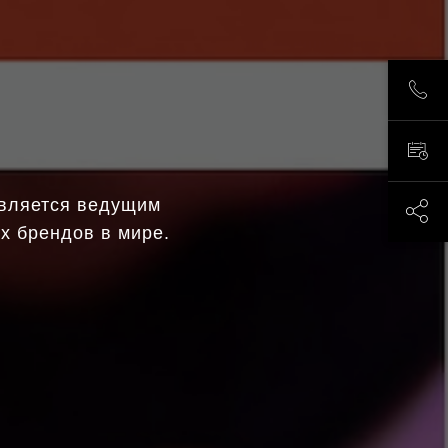
ПОЗ
ЗАП
является ведущим
ПОД
х брендов в мире.