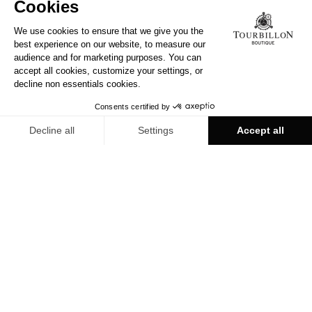
TOURBILLON МОНТРЁ
О СЕТИ TOURBILLON
Известный во всем мире своей культурой и искусством
жить, Монтрё соблазнит Вас своей элегантностью и
скромным обаянием. Дворцы соперничают в своем
блеске, в Женевском озере отражаются исполненные
спокойствия и безмятежности окружающие горы, и