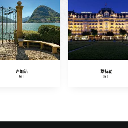
卢加诺
蒙特勒
瑞士
瑞士