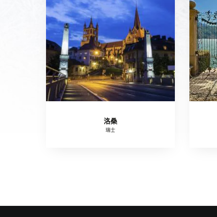
洛桑
瑞士