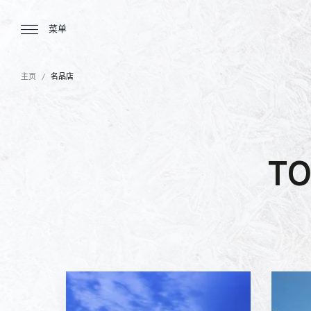
Tourbillon Boutique
https://www.tourbillon.com/zh-hant
菜单
主页
名品店
TO