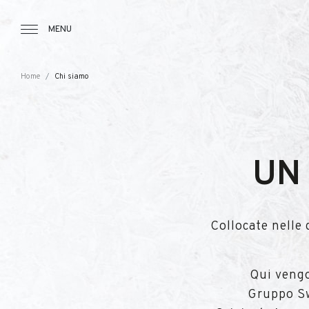
Tourbillon Boutique
https://www.tourbillon.com/it
MENU
Home
Chi siamo
UN
Collocate nelle 
Qui vengo
Gruppo S