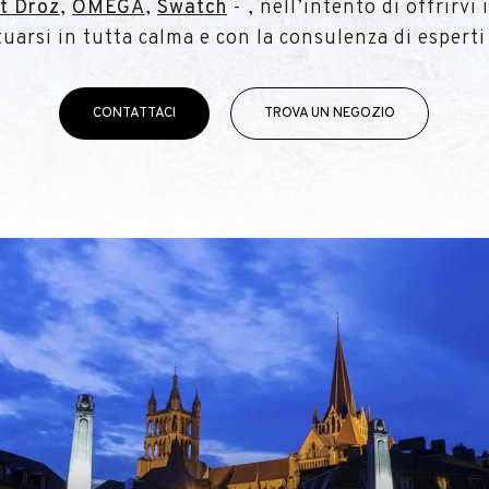
t Droz
,
OMEGA
,
Swatch
- , nell’intento di offrirvi 
tuarsi in tutta calma e con la consulenza di esperti
CONTATTACI
TROVA UN NEGOZIO