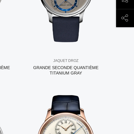
ЗАП
ПОД
JAQUET DROZ
IÈME
GRANDE SECONDE QUANTIÈME
TITANIUM GRAY