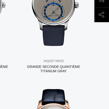
ЗАП
ПОД
JAQUET DROZ
IÈME
GRANDE SECONDE QUANTIÈME
TITANIUM GRAY