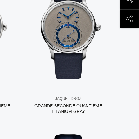
ЗАП
ПОД
JAQUET DROZ
IÈME
GRANDE SECONDE QUANTIÈME
TITANIUM GRAY