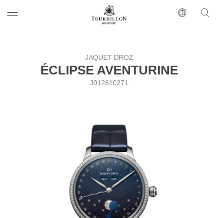
Tourbillon Boutique
https://www.tourbillon.com/index.php/ru
JAQUET DROZ
ÉCLIPSE AVENTURINE
J012610271