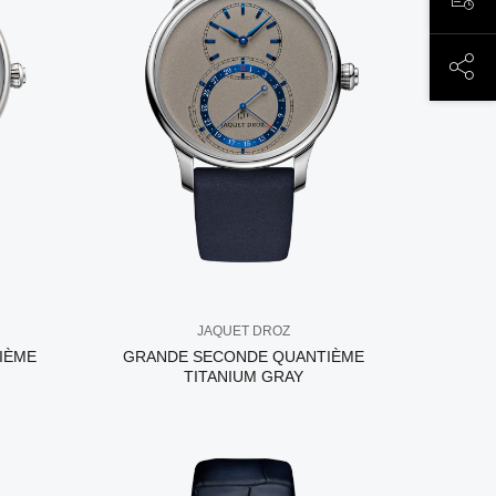
ЗАП
ПОД
JAQUET DROZ
IÈME
GRANDE SECONDE QUANTIÈME
TITANIUM GRAY