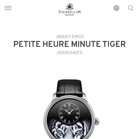
Tourbillon Boutique
https://www.tourbillon.com/de
JAQUET DROZ
PETITE HEURE MINUTE TIGER
J005034275