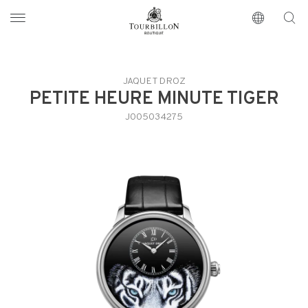
Tourbillon Boutique
https://www.tourbillon.com/index.php/de
JAQUET DROZ
PETITE HEURE MINUTE TIGER
J005034275