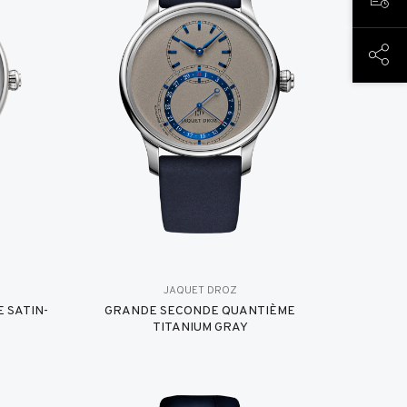
TERM
DIESE
JAQUET DROZ
 SATIN-
GRANDE SECONDE QUANTIÈME
TITANIUM GRAY