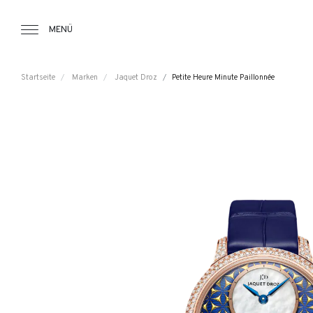
Tourbillon Boutique
https://www.tourbillon.com/index.php/d
MENÜ
Startseite
Marken
Jaquet Droz
Petite Heure Minute Paillonnée