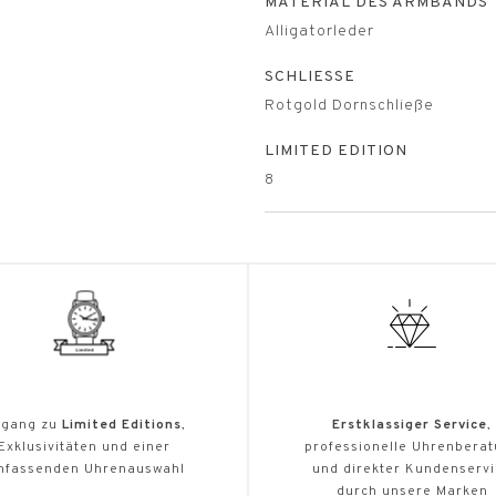
MATERIAL DES ARMBANDS
Alligatorleder
SCHLIESSE
Rotgold Dornschließe
LIMITED EDITION
8
gang zu
Limited Editions
,
Erstklassiger Service
,
Exklusivitäten und einer
professionelle Uhrenbera
mfassenden Uhrenauswahl
und direkter Kundenserv
durch unsere Marken