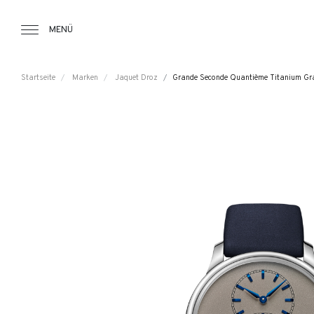
Tourbillon Boutique
https://www.tourbillon.com/index.php/d
MENÜ
Startseite
Marken
Jaquet Droz
Grande Seconde Quantième Titanium Gr