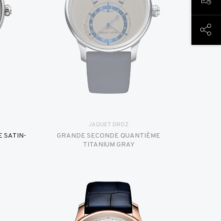
PREN
PART
JAQUET DROZ
 SATIN-
GRANDE SECONDE QUANTIÈME
TITANIUM GRAY