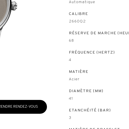
Automatique
CALIBRE
2660Q2
RÉSERVE DE MARCHE (HEU
68
FRÉQUENCE (HERTZ)
4
MATIÈRE
Acier
DIAMÈTRE (MM)
41
RENDRE RENDEZ-VOUS
ETANCHÉITÉ (BAR)
3