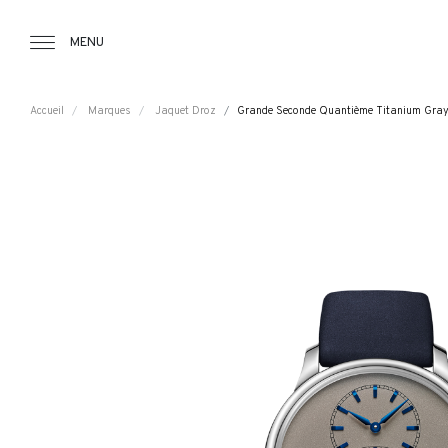
Tourbillon Boutique
https://www.tourbillon.com/index.php/fr
MENU
Accueil
Marques
Jaquet Droz
Grande Seconde Quantième Titanium Gra