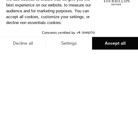
TOURBILLON LUGANO
À PROPOS
A l'image de la ville, ce quartier piéton plein de charme
marie à merveille la rigueur de la Suisse et la fantaisie de
l'Italie, offrant un équilibre parfait entre tradition et
modernité. Le cadre contemporain de la boutique
contraste harmonieusement avec les merveilles de Haute
Horlogerie qu'elle abrite. Une halte obligatoire pour tous
les amoureux des belles montres.