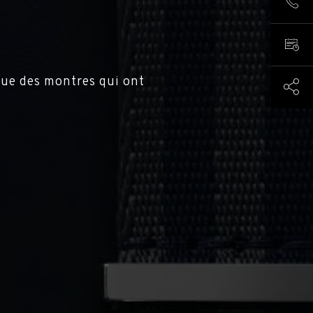
NOUS
PREN
que des montres qui ont
PART