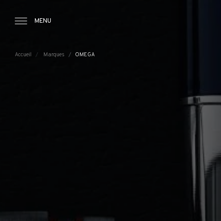
Tourbillon Boutique
https://www.tourbillon.com/index.php/fr
MENU
Accueil
Marques
OMEGA