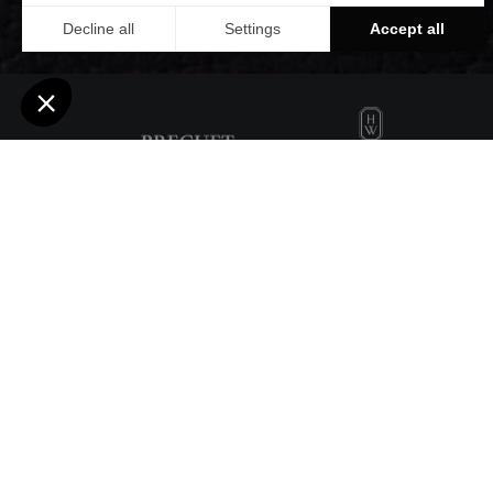
Créée en 1848,
montres qui ont j
dans l'espace,
poignets de nomb