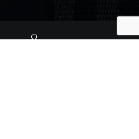
re fabrique des
. Elles ont voyagé
 installées aux
trice de nombreux