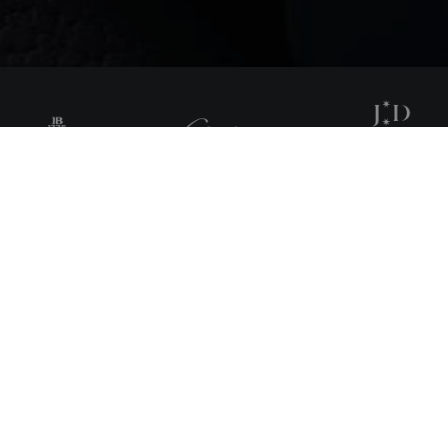
OMEGA
 puis baptisée OMEGA en 1903, cette marque célèb
oué un rôle crucial dans l'histoire de l'horlogerie
 plongé dans les profondeurs des océans et se sont
reux explorateurs, artistes et chefs d'état. Déten