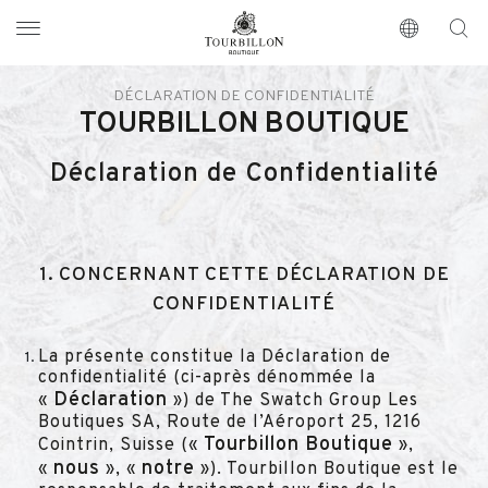
Tourbillon Boutique
https://www.tourbillon.com/index.php/fr
DÉCLARATION DE CONFIDENTIALITÉ
TOURBILLON BOUTIQUE
Déclaration de Confidentialité
1. CONCERNANT CETTE DÉCLARATION DE
CONFIDENTIALITÉ
La présente constitue la Déclaration de
confidentialité (ci-après dénommée la
Déclaration
«
») de The Swatch Group Les
Boutiques SA, Route de l’Aéroport 25, 1216
Tourbillon Boutique
Cointrin, Suisse («
»,
nous
notre
«
», «
»). Tourbillon Boutique est le