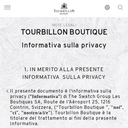
Tourbillon Boutique
https://www.tourbillon.com/index.php/it
NOTE LEGALI
TOURBILLON BOUTIQUE
Informativa sulla privacy
1. IN MERITO ALLA PRESENTE
INFORMATIVA SULLA PRIVACY
Il presente documento è l'informativa sulla
Informativa
privacy ("
") di The Swatch Group Les
Boutiques SA, Route de l’Aéroport 25, 1216
noi
Cointrin, Svizzera, (“Tourbillon Boutique ”, “
",
ci
nostro/a/i/e
“
”, “
”). Tourbillon Boutique è la
titolare del trattamento ai fini della presente
Informativa.