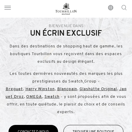
Tourbillon Boutique
https://www.tourbillon.com/index.php/fr
BIENVENUE DANS
UN ÉCRIN EXCLUSIF
Dans des destinations de shopping haut de gamme, les
boutiques Tourbillon vous reçoivent dans des espaces
exclusifs au design élégant.
Les toutes dernières nouveautés des marques les plus
prestigieuses du Swatch
Group -
Breguet
,
Harry Winston
,
Blancpain
,
Glashütte Original
,
Jaq
uet Droz
,
OMEGA
,
Swatch
- y sont proposées afin de vous
offrir, en toute quiétude, le plaisir du choix et de conseils
experts.
CONTACTEZ-NOUS
TROUVER UNE BOUTIQUE