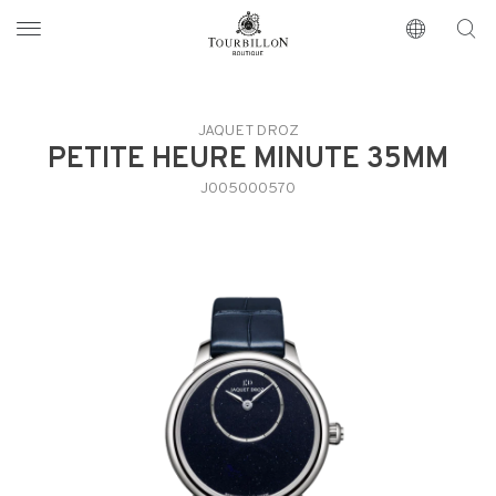
Tourbillon Boutique
https://www.tourbillon.com/de
JAQUET DROZ
PETITE HEURE MINUTE 35MM
J005000570