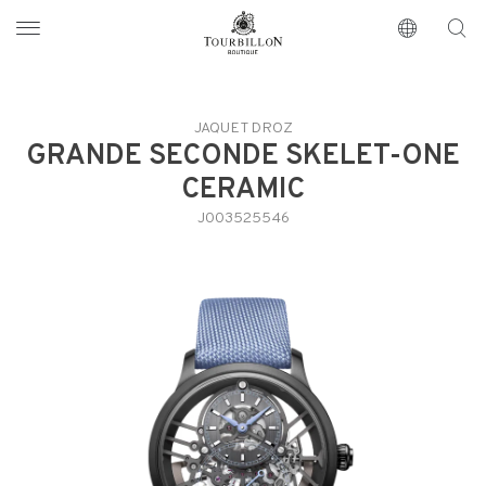
Tourbillon Boutique
https://www.tourbillon.com/index.php/de
JAQUET DROZ
GRANDE SECONDE SKELET-ONE
CERAMIC
J003525546