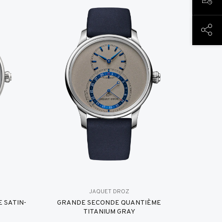
预约
分享
JAQUET DROZ
 SATIN-
GRANDE SECONDE QUANTIÈME
TITANIUM GRAY