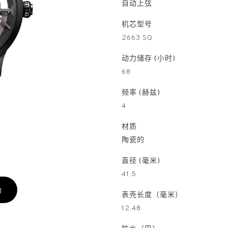
自动上弦
机芯型号
2663 SQ
动力储存 (小时)
68
频率 (赫兹)
4
材质
陶瓷的
直径 (毫米)
41.5
约
表壳长度（毫米）
12.48