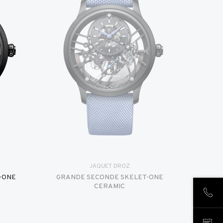
JAQUET DROZ
-ONE
GRANDE SECONDE SKELET-ONE
CERAMIC
致电