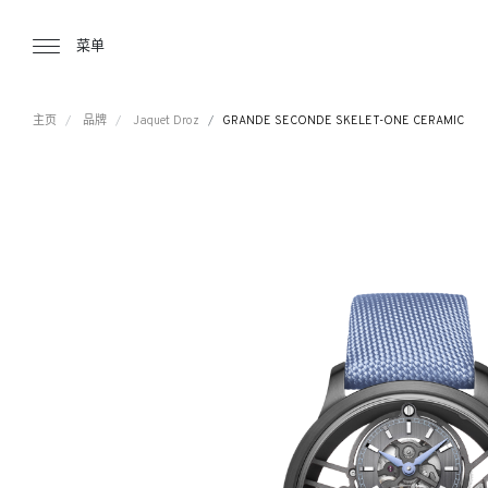
Tourbillon Boutique
https://www.tourbillon.com/index.php/z
菜单
主页
品牌
Jaquet Droz
GRANDE SECONDE SKELET-ONE CERAMIC