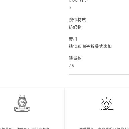
防水（巴）
3
腕带材质
纺织物
带扣
精钢和陶瓷折叠式表扣
限量款
28