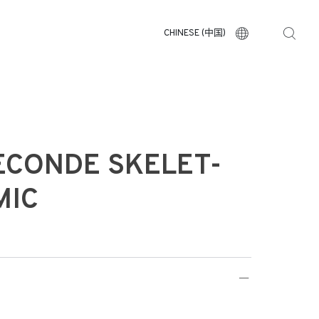
CHINESE (中国)
ECONDE SKELET-
MIC