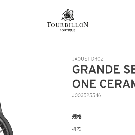
h-hant
JAQUET DROZ
GRANDE S
ONE CERA
J003525546
规格
机芯