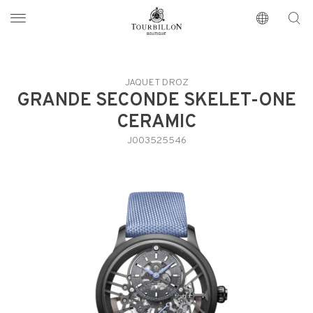
Tourbillon Boutique
https://www.tourbillon.com/index.php/es
JAQUET DROZ
GRANDE SECONDE SKELET-ONE
CERAMIC
J003525546