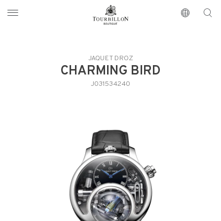
Tourbillon Boutique
https://www.tourbillon.com/es
JAQUET DROZ
CHARMING BIRD
J031534240