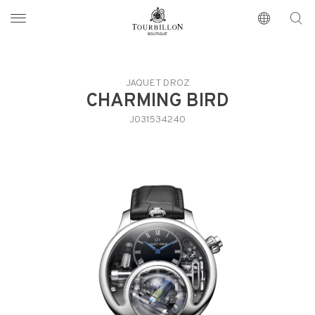
Tourbillon Boutique
https://www.tourbillon.com/it
JAQUET DROZ
CHARMING BIRD
J031534240