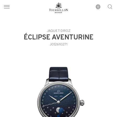
Tourbillon Boutique
https://www.tourbillon.com/it
JAQUET DROZ
ÉCLIPSE AVENTURINE
J012610271