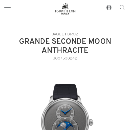
Tourbillon Boutique
https://www.tourbillon.com/index.php/it
JAQUET DROZ
GRANDE SECONDE MOON
ANTHRACITE
J007530242