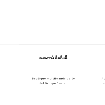
Boutique multibrand
e parte
Ac
del Gruppo Swatch
e