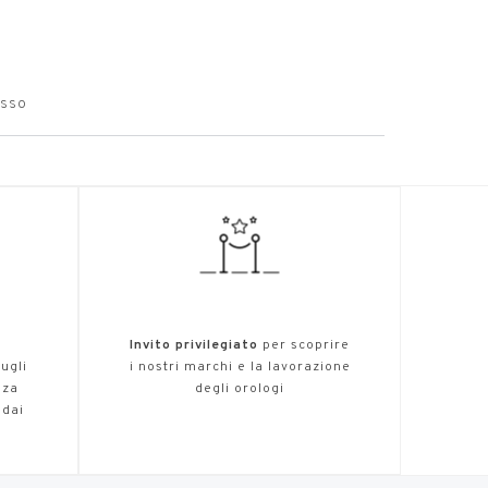
O
osso
,
Invito privilegiato
per scoprire
ugli
i nostri marchi e la lavorazione
nza
degli orologi
 dai