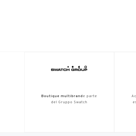
Boutique multibrand
e parte
Ac
del Gruppo Swatch
e