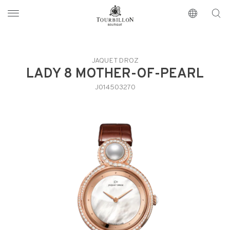
Tourbillon Boutique
https://www.tourbillon.com/index.php/it
JAQUET DROZ
LADY 8 MOTHER-OF-PEARL
J014503270