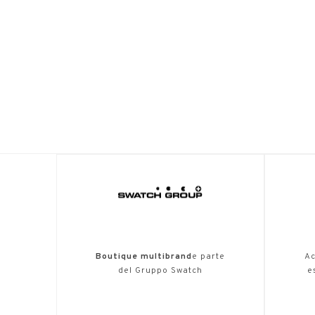
Boutique multibrand
e parte
Ac
del Gruppo Swatch
e