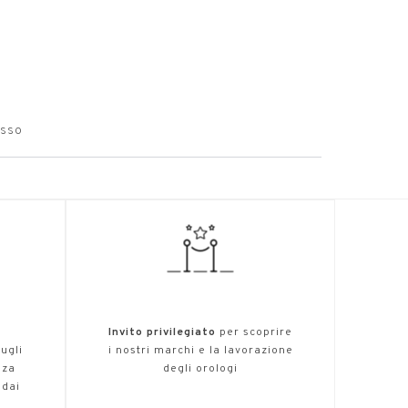
O
osso
,
Invito privilegiato
per scoprire
ugli
i nostri marchi e la lavorazione
nza
degli orologi
 dai