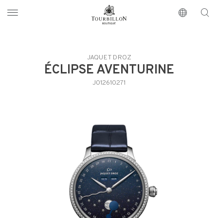
Tourbillon Boutique
https://www.tourbillon.com/es
JAQUET DROZ
ÉCLIPSE AVENTURINE
J012610271