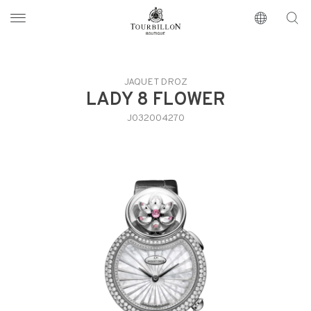
Tourbillon Boutique
https://www.tourbillon.com/index.php/es
JAQUET DROZ
LADY 8 FLOWER
J032004270