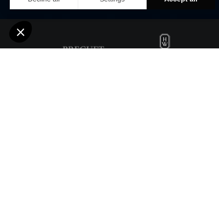
Fundada en Nueva
estrellas, crea s
-son las pie
contribuyó a re
relojes -Avenue,