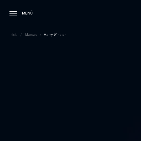
Tourbillon Boutique
https://www.tourbillon.com/index.php/es
MENÚ
Inicio
Marcas
Harry Winston