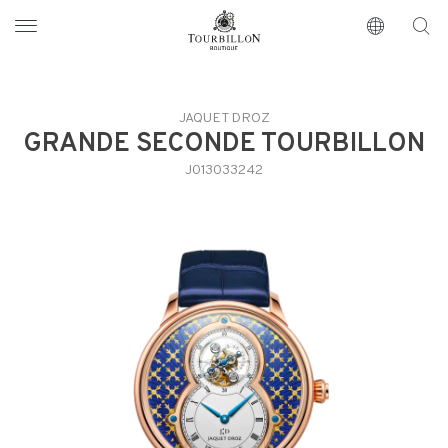
Tourbillon Boutique
https://www.tourbillon.com/index.php/es
JAQUET DROZ
GRANDE SECONDE TOURBILLON
J013033242