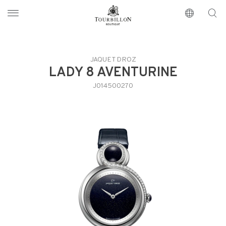
Tourbillon Boutique
https://www.tourbillon.com/zh-hant
JAQUET DROZ
LADY 8 AVENTURINE
J014500270