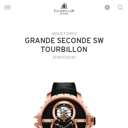
Tourbillon Boutique
https://www.tourbillon.com/index.php/zh-hant
JAQUET DROZ
GRANDE SECONDE SW
TOURBILLON
J030033240