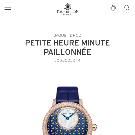
Tourbillon Boutique
https://www.tourbillon.com/de
JAQUET DROZ
PETITE HEURE MINUTE
PAILLONNÉE
J005003244