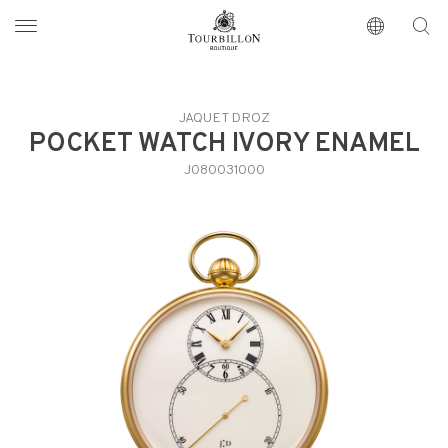
Tourbillon Boutique
https://www.tourbillon.com/de
JAQUET DROZ
POCKET WATCH IVORY ENAMEL
J080031000