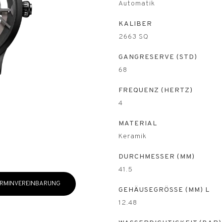
Automatik
KALIBER
2663 SQ
GANGRESERVE (STD)
68
FREQUENZ (HERTZ)
4
MATERIAL
Keramik
DURCHMESSER (MM)
41.5
RMINVEREINBARUNG
GEHÄUSEGRÖSSE (MM) L
12.48