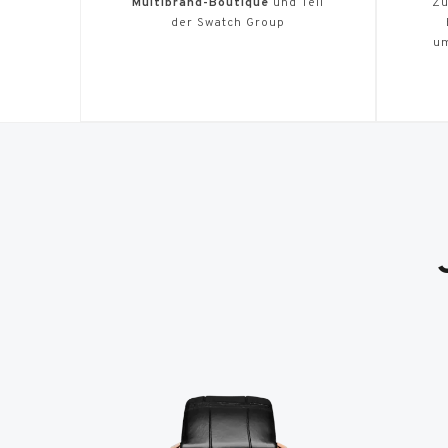
Multibrand-Boutique
und Teil
Zu
der Swatch Group
u