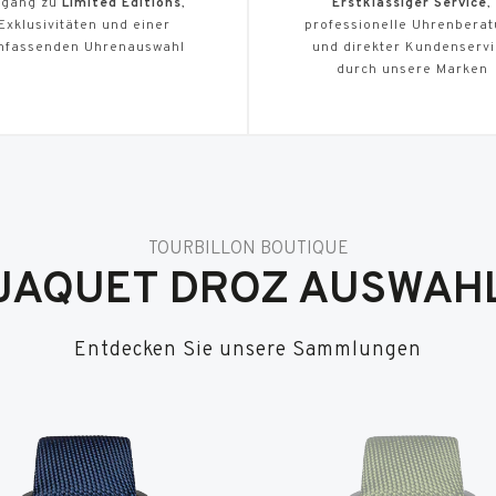
gang zu
Limited Editions
,
Erstklassiger Service
,
Exklusivitäten und einer
professionelle Uhrenbera
mfassenden Uhrenauswahl
und direkter Kundenserv
durch unsere Marken
TOURBILLON BOUTIQUE
JAQUET DROZ AUSWAH
Entdecken Sie unsere Sammlungen