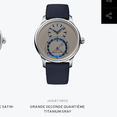
TERM
DIESE
JAQUET DROZ
 SATIN-
GRANDE SECONDE QUANTIÈME
TITANIUM GRAY