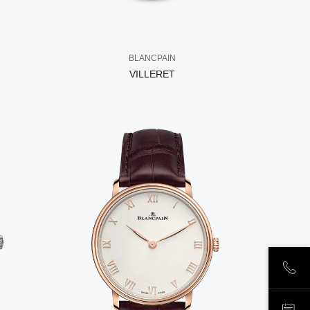
BLANCPAIN
VILLERET
ПОЗ