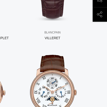
ЗАП
ПОД
BLANCPAIN
MPLET
VILLERET