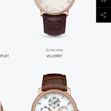
ЗАП
ПОД
BLANCPAIN
MPLET
VILLERET