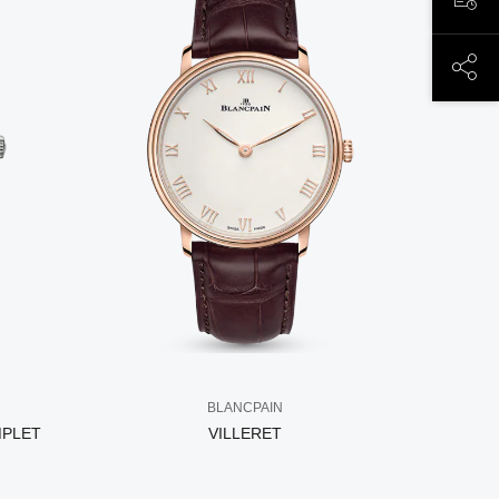
ЗАП
ПОД
BLANCPAIN
MPLET
VILLERET