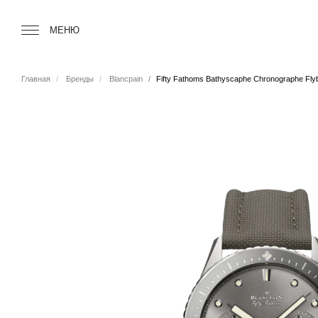
Tourbillon Boutique
https://www.tourbillon.com/index.php/ru
МЕНЮ
Главная
Бренды
Blancpain
Fifty Fathoms Bathyscaphe Chronographe Fly