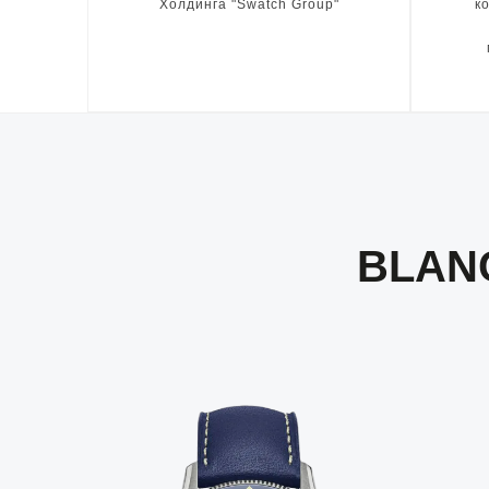
Холдинга "Swatch Group"
к
BLAN