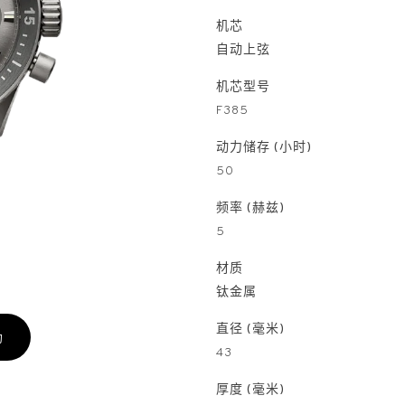
机芯
自动上弦
机芯型号
F385
动力储存 (小时)
50
频率 (赫兹)
5
材质
钛金属
直径 (毫米)
约
43
厚度 (毫米)