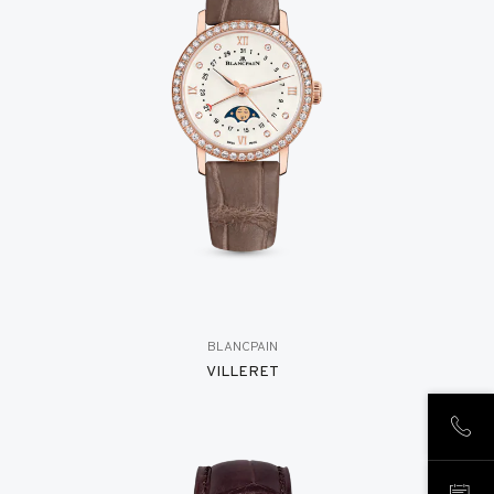
BLANCPAIN
VILLERET
致电