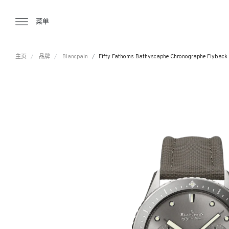
Tourbillon Boutique
https://www.tourbillon.com/index.php/z
菜单
主页
品牌
Blancpain
Fifty Fathoms Bathyscaphe Chronographe Flyback