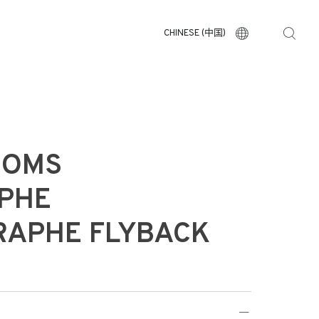
CHINESE (中国)
HOMS
PHE
APHE FLYBACK