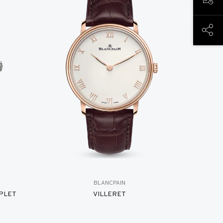
预约
分享
BLANCPAIN
PLET
VILLERET