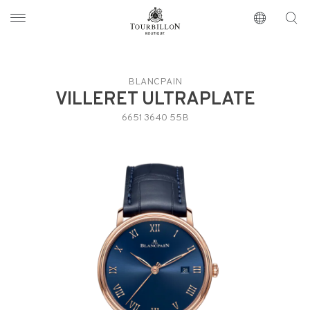
Tourbillon Boutique
https://www.tourbillon.com/index.php/zh-hant
BLANCPAIN
VILLERET ULTRAPLATE
6651 3640 55B